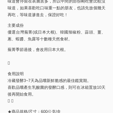
味道會停留在表層居多，所以中間的部份剛吃會比較沒
味道，如果喜歡吃口味重一點的朋友，也請先放個幾天
再吃，等味道滲進去，保證好吃！
主要成份
優選台灣蕪菁(或日本大根)、韓國辣椒粉、蒜頭、薑、
蔥、蝦醬、魚露等十數種天然食材。
蕪菁季節過後，會改用日本大根。

食用說明
冷藏發酵3~7天為品嚐新鮮脆感的最佳鑑賞期。
喜歡品嚐產生乳酸菌的發酵口感，則可在冰箱置放10天
後再開始食用。
 
★商品規格/尺寸：600公克/盒