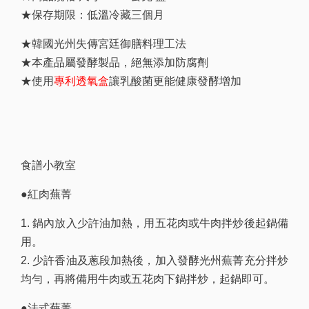
★保存期限：低溫冷藏三個月
★韓國光州失傳宮廷御膳料理工法
★本產品屬發酵製品，絕無添加防腐劑
★使用
專利透氧盒
讓乳酸菌更能健康發酵增加
食譜小教室
●紅肉蕪菁
1. 鍋內放入少許油加熱，用五花肉或牛肉拌炒後起鍋備
用。
2. 少許香油及蔥段加熱後，加入發酵光州蕪菁充分拌炒
均勻，再將備用牛肉或五花肉下鍋拌炒，起鍋即可。
●法式蕪菁