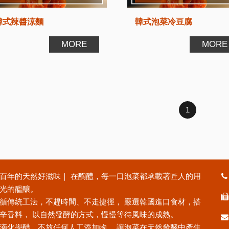
韓式辣醬涼麵
韓式泡菜冷豆腐
MORE
MORE
1
百年的天然好滋味｜ 在醄醴，每一口泡菜都承載著匠人的用
光的醞釀。
循傳統工法，不趕時間、不走捷徑， 嚴選韓國進口食材，搭
辛香料， 以自然發酵的方式，慢慢等待風味的成熟。
滴化學醋，不放任何人工添加物， 讓泡菜在天然發酵中產生