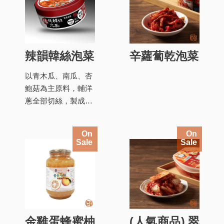
辣韻韓絲泡菜
辛蘿蔔乾泡菜
以青木瓜、南瓜、杏
鮑菇為主原料，輔洋
蔥全部切絲，製成黃
金、泰式、韓風三口
味
On
On
Sale
Sale
金雞蛋蜂蜜柚
(人氣商品) 翠