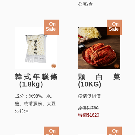
公克/盒
On
On
Sale
Sale
韓式年糕條
顆白菜
（1.8kg）
(10KG)
成分：米98%、水、
疫情促銷價
鹽、樹薯澱粉、大豆
原價$1780
沙拉油
特價$1620
On
On