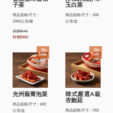
子茶
玉白菜
商品規格/尺寸：
商品規格/尺寸：600
2000公克/罐
公克/盒
原價$545
特價$460
On
On
Sale
Sale
光州蕪菁泡菜
韓式嚴選A級
杏鮑菇
商品規格/尺寸：600
商品規格/尺寸：550
公克/盒