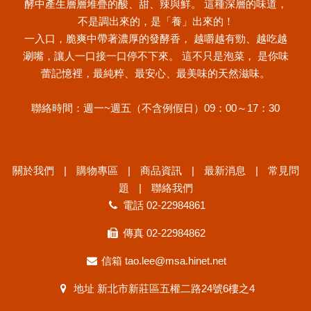
酵中產生層層堆疊的酸、甜、辣與鮮。 這種深層的味道，
不是調出來的，是「養」出來的！
一入口，脆爽中帶著濃厚的發酵香， 越嚼越有勁、越吃越
涮嘴，讓人一口接一口停不下來。 這不只是泡菜， 是你味
蕾記憶裡，最純粹、最安心、最美味的天然滋味。
聯絡時間：週一~週五（不含例假日）09：00～17：30
關於我們
購物專區
商品資訊
最新消息
常見問
題
聯絡我們
電話
02-22984861
傳真 02-22984862
信箱
tao.lee@msa.hinet.net
地址
新北市新莊區五權二路24號6樓之4