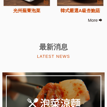
光州蕪菁泡菜
韓式嚴選A級杏鮑菇
More
最新消息
LATEST NEWS