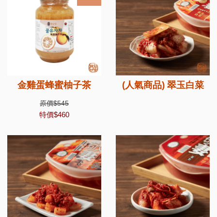
金雞蛋蜂蜜柚子茶
(人氣商品) 翠玉白菜
原價$545
特價$460