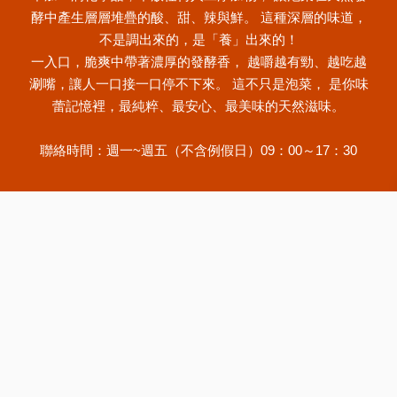
酵中產生層層堆疊的酸、甜、辣與鮮。 這種深層的味道，
不是調出來的，是「養」出來的！
一入口，脆爽中帶著濃厚的發酵香， 越嚼越有勁、越吃越
涮嘴，讓人一口接一口停不下來。 這不只是泡菜， 是你味
蕾記憶裡，最純粹、最安心、最美味的天然滋味。
聯絡時間：週一~週五（不含例假日）09：00～17：30
關於我們
購物專區
商品資訊
最新消息
常見問
題
聯絡我們
電話
02-22984861
傳真 02-22984862
信箱
tao.lee@msa.hinet.net
地址
新北市新莊區五權二路24號6樓之4